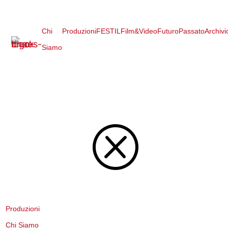
Chi
Produzioni
FESTIL
Film&Video
FuturoPassato
Archivi
Siamo
Q
Produzioni
Chi Siamo